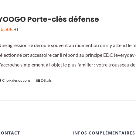
YOOGO Porte-clés défense
16,58
€
HT
Une agression se déroule souvent au moment où on s'y attend le m
électionné cet accessoire car il répond au principe EDC (everyday c
'accroche simplement à l'objet le plus familier : votre trousseau de c
Ce
Choix des options
Détails
produit
a
plusieurs
variations.
Les
CONTACT
INFOS COMPLÉMENTAIRES