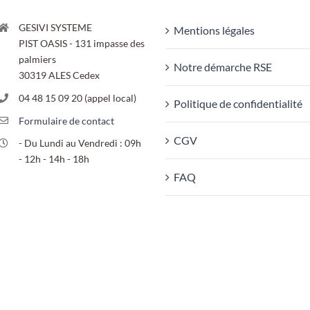
options
peuvent
GESIVI SYSTEME
Mentions légales
PIST OASIS - 131 impasse des
être
palmiers
Notre démarche RSE
choisies
30319 ALES Cedex
sur
04 48 15 09 20 (appel local)
Politique de confidentialité
la
Formulaire de contact
page
CGV
- Du Lundi au Vendredi : 09h
- 12h - 14h - 18h
du
FAQ
produit