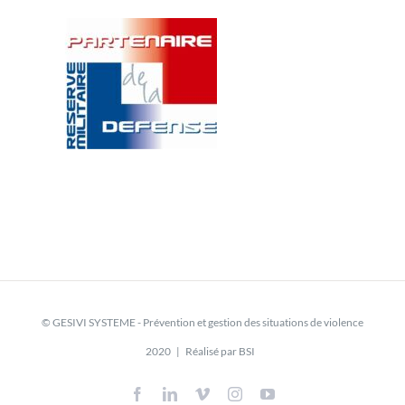
© GESIVI SYSTEME - Prévention et gestion des situations de violence
2020 | Réalisé par
BSI
Facebook
LinkedIn
Vimeo
Instagram
YouTube