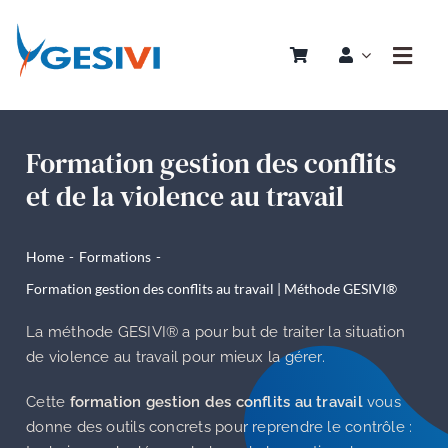
Passer
au
Toggl
contenu
Navig
Accueil
Formation gestion des conflits
Qui sommes nous ?
et de la violence au travail
Nos Prestations
Articles
Home
Formations
Formation gestion des conflits au travail | Méthode GESIVI®
Boutique
Contact
La méthode GESIVI® a pour but de traiter la situation
de violence au travail pour mieux la gérer.
Cette
formation gestion des conflits au travail
vous
donne des outils concrets pour reprendre le contrôle :