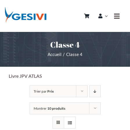
Passer
au
Toggl
contenu
Navig
Accueil
Classe 4
Qui sommes nous ?
Accueil
Classe 4
Nos Prestations
Articles
Livre JPV ATLAS
Boutique
Trier par
Prix
Contact
Montrer
10 produits